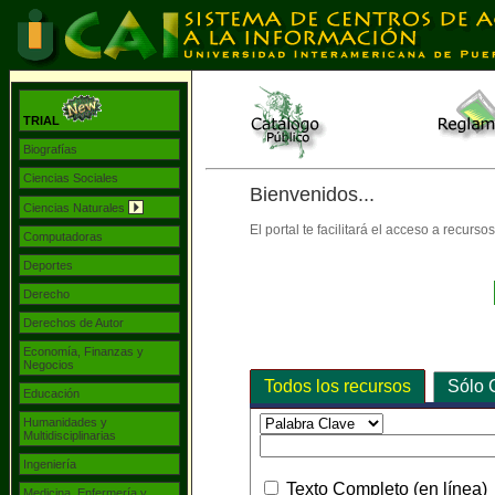
TRIAL
Biografías
Ciencias Sociales
Bienvenidos...
Ciencias Naturales
El portal te facilitará el acceso a recur
Computadoras
Deportes
Derecho
Derechos de Autor
Economía, Finanzas y
Negocios
Todos los recursos
Sólo 
Educación
Humanidades y
Multidisciplinarias
Ingeniería
Texto Completo (en línea)
Medicina, Enfermería y